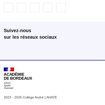
Partager sur Facebook
Partager sur Twitter
Partager sur LinkedIn
Partager par email
Copier dans le presse-
Suivez-nous
sur les réseaux sociaux
Instagram
RSS
ACADÉMIE
DE BORDEAUX
2023 - 2026 Collège André LAHAYE