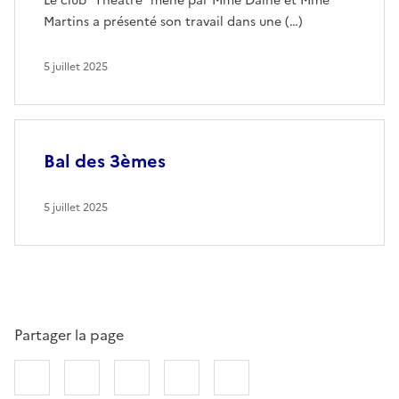
Le club "Théâtre" mené par Mme Daine et Mme
Martins a présenté son travail dans une (…)
5 juillet 2025
Bal des 3èmes
5 juillet 2025
Partager la page
Partager sur Facebook
Partager sur Twitter
Partager sur LinkedIn
Partager par email
Copier dans le presse