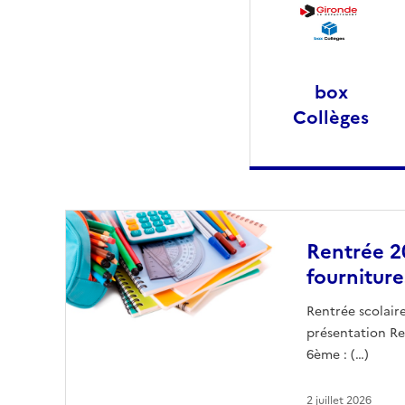
box
Collèges
Rentrée 2
fourniture
Rentrée scolair
présentation Ren
6ème : (…)
2 juillet 2026