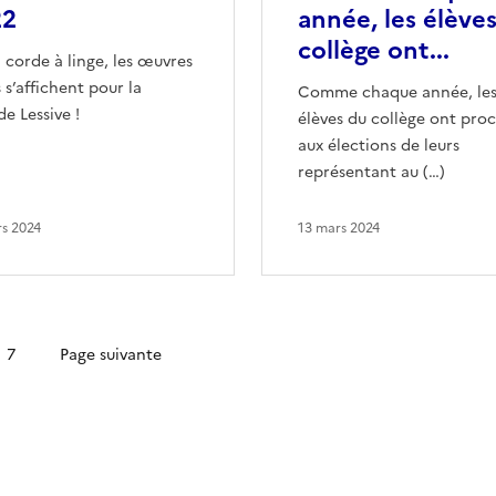
22
année, les élève
collège ont...
a corde à linge, les œuvres
s s’affichent pour la
Comme chaque année, le
e Lessive !
élèves du collège ont pro
aux élections de leurs
représentant au (…)
s 2024
13 mars 2024
7
Page suivante
Dernière page