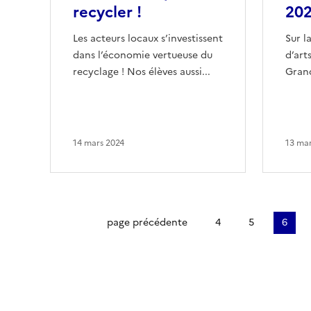
recycler !
20
Les acteurs locaux s’investissent
Sur l
dans l’économie vertueuse du
d’art
recyclage ! Nos élèves aussi...
Grand
14 mars 2024
13 mar
Première page
page précédente
4
5
6