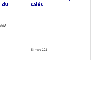
s du
salés
s
cédé
13 mars 2024