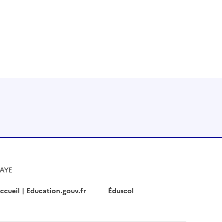
Instagram
RSS
HAYE
ccueil | Education.gouv.fr
Éduscol