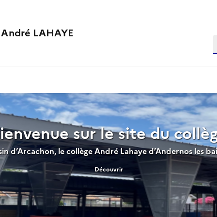
e André LAHAYE
R
ienvenue sur le site du collè
sin d’Arcachon, le collège André Lahaye d’Andernos les ba
Découvrir